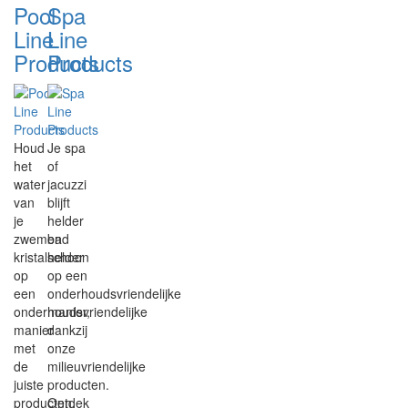
Pool
Spa
Line
Line
Products
Products
Houd
Je spa
het
of
water
jacuzzi
van
blijft
je
helder
zwembad
en
kristalhelder
schoon
op
op een
een
onderhoudsvriendelijke
onderhoudsvriendelijke
manier,
manier
dankzij
met
onze
de
milieuvriendelijke
juiste
producten.
producten.
Ontdek