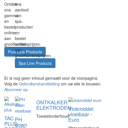
Ontdek
ons
ons
aanbod
gamma
van
en
spa-
bestel
producten
online
en
aan
bestel
groothandelsprijzen.
online
aan
Pool Line Products
groothandelsprijzen.
Spa Line Products
Er is nog geen inhoud gemaakt voor de voorpagina.
Volg de
Gebruikershandleiding
om uw site te bouwen.
Abonneer op
ONTKALKER
ELEKTRODEN
Vlokmiddel
vloeibaar -
Toestelonderhoud
TAC
PH
Euro
PLUS
down
Wateronderhoud